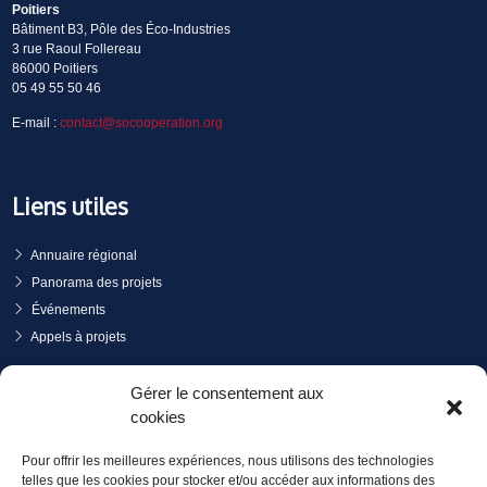
Poitiers
Bâtiment B3, Pôle des Éco-Industries
3 rue Raoul Follereau
86000 Poitiers
05 49 55 50 46
E-mail :
contact@socooperation.org
Liens utiles
Annuaire régional
Panorama des projets
Événements
Appels à projets
PRENDRE RENDEZ-VOUS
Gérer le consentement aux
cookies
Pour offrir les meilleures expériences, nous utilisons des technologies
telles que les cookies pour stocker et/ou accéder aux informations des