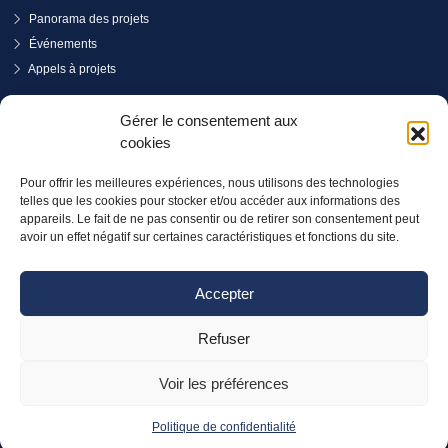
Panorama des projets
Événements
Appels à projets
PRENDRE RENDEZ-VOUS
Gérer le consentement aux
cookies
Pour offrir les meilleures expériences, nous utilisons des technologies
telles que les cookies pour stocker et/ou accéder aux informations des
appareils. Le fait de ne pas consentir ou de retirer son consentement peut
avoir un effet négatif sur certaines caractéristiques et fonctions du site.
Accepter
Refuser
Voir les préférences
© SO Coopération 2026 - Tous droits réservés
Politique de confidentialité
Réalisation :
La Luciole Digitale