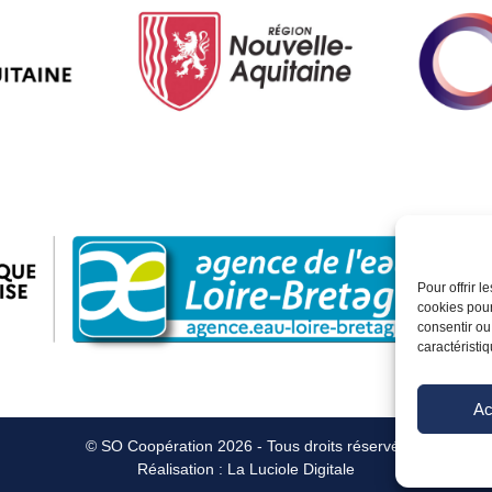
Pour offrir 
cookies pour
consentir ou
caractéristiq
Ac
© SO Coopération 2026 - Tous droits réservés
Réalisation :
La Luciole Digitale