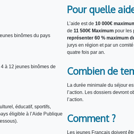
Pour quelle aide
L’aide est de
10 000€ maximu
de
11 500€
Maximum
pour les 
 jeunes binômes du pays
représenter 60 % maximum du
jurys en région et par un comité
quatre fois par an.
r 4 à 12 jeunes binômes de
Combien de te
La durée minimale du séjour es
l’action. Les dossiers devront o
l’action.
turel, éducatif, sportifs,
ays éligible à l’Aide Publique
Comment ?
dessous).
Les jeunes Français doivent ê