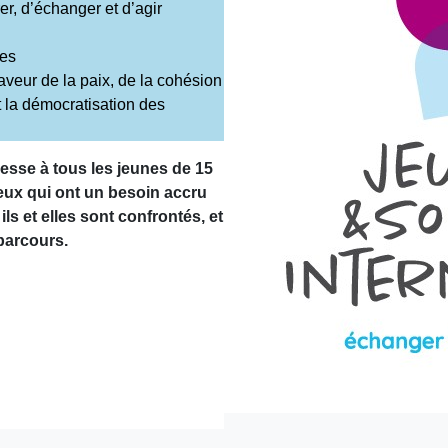
r, d’échanger et d’agir
les
aveur de la paix, de la cohésion
t la démocratisation des
resse à tous les jeunes de 15
ceux qui ont un besoin accru
s et elles sont confrontés, et
 parcours.