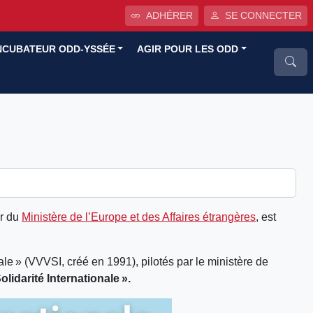
ADHÉRER
SE CONNECTER
NCUBATEUR ODD-YSSÉE
AGIR POUR LES ODD
er du
Ministère de l’Europe et des Affaires étrangères
, est
nale » (VVVSI, créé en 1991), pilotés par le ministère de
lidarité Internationale ».