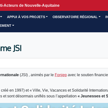
i-Acteurs de Nouvelle-Aquitaine
APPUI À VOS PROJETS
OBSERVATOIRE RÉGIONAL
I
GEMENT
mme JSI
ernationale
(JSI) , animés par le
Fonjep
avec le soutien financi
, créé en 1997) et « Ville, Vie, Vacances et Solidarité Internatio
s et sont désormais unifiés sous l’appellation
« Jeunesses et So