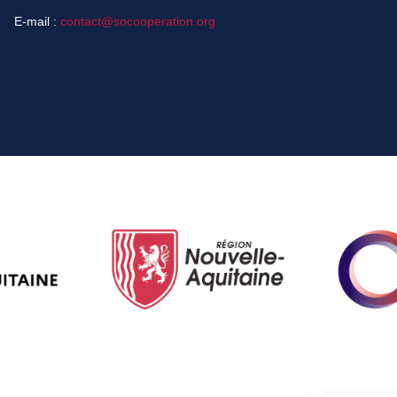
E-mail :
contact@socooperation.org