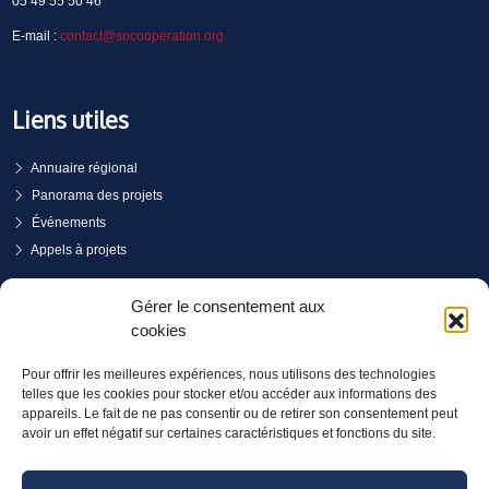
05 49 55 50 46
E-mail :
contact@socooperation.org
Liens utiles
Annuaire régional
Panorama des projets
Événements
Appels à projets
PRENDRE RENDEZ-VOUS
Gérer le consentement aux
cookies
Pour offrir les meilleures expériences, nous utilisons des technologies
telles que les cookies pour stocker et/ou accéder aux informations des
appareils. Le fait de ne pas consentir ou de retirer son consentement peut
avoir un effet négatif sur certaines caractéristiques et fonctions du site.