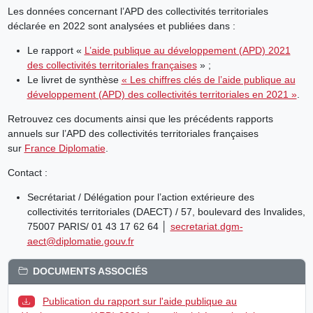
Les données concernant l’APD des collectivités territoriales
déclarée en 2022 sont analysées et publiées dans :
Le rapport «
L’aide publique au développement (APD) 2021
des collectivités territoriales françaises
» ;
Le livret de synthèse
« Les chiffres clés de l’aide publique au
développement (APD) des collectivités territoriales en 2021 »
.
Retrouvez ces documents ainsi que les précédents rapports
annuels sur l’APD des collectivités territoriales françaises
sur
France Diplomatie
.
Contact :
Secrétariat / Délégation pour l’action extérieure des
collectivités territoriales (DAECT) / 57, boulevard des Invalides,
75007 PARIS/ 01 43 17 62 64 │
secretariat.dgm-
aect@diplomatie.gouv.fr
DOCUMENTS ASSOCIÉS
Publication du rapport sur l'aide publique au