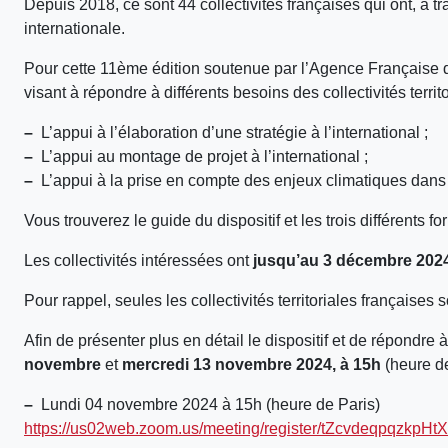
Depuis 2018, ce sont 44 collectivités françaises qui ont, à t
internationale.
Pour cette 11ème édition soutenue par l’Agence Française
visant à répondre à différents besoins des collectivités territo
–
L’appui à l’élaboration d’une stratégie à l’international ;
–
L’appui au montage de projet à l’international ;
–
L’appui à la prise en compte des enjeux climatiques dans l
Vous trouverez le guide du dispositif et les trois différents fo
Les collectivités intéressées ont
jusqu’au 3 décembre 202
Pour rappel, seules les collectivités territoriales françaises 
Afin de présenter plus en détail le dispositif et de répondr
novembre
et
mercredi 13 novembre 2024, à 15h
(heure de
–
Lundi 04 novembre 2024 à 15h (heure de Paris)
https://us02web.zoom.us/meeting/register/tZcvdeqpqzkp