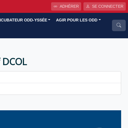
ADHÉRER
SE CONNECTER
NCUBATEUR ODD-YSSÉE
AGIR POUR LES ODD
if DCOL