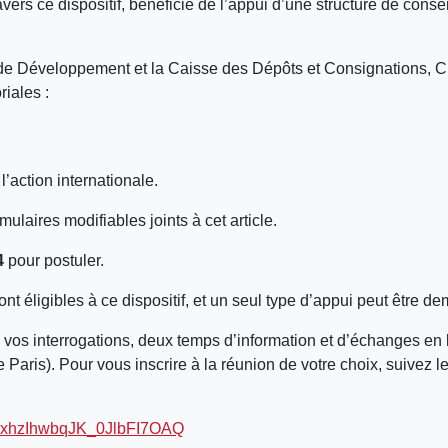
ravers ce dispositif, bénéficié de l’appui d’une structure de cons
 de Développement et la Caisse des Dépôts et Consignations,
riales :
’action internationale.
rmulaires modifiables joints à cet article.
4
pour postuler.
sont éligibles à ce dispositif, et un seul type d’appui peut être d
e à vos interrogations, deux temps d’information et d’échanges e
 Paris). Pour vous inscrire à la réunion de votre choix, suivez l
HtXxhzIhwbqJK_0JlbFI7OAQ