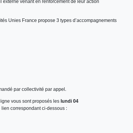
eil externe venant en renforcement de leur action
 Cités Unies France propose 3 types d’accompagnements
emandé par collectivité par appel.
n ligne vous sont proposés les
lundi 04
e lien correspondant ci-dessous :