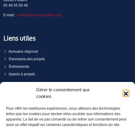
05 49 55 50 46
E-mail :
contact@socooperation.org
Liens utiles
Annuaire régional
Panorama des projets
Événements
Appels à projets
PRENDRE RENDEZ-VOUS
Gérer le consentement aux
cookies
Pour offrir les meilleures expériences, nous utilisons des technologies
telles que les cookies pour stocker et/ou accéder aux informations des
appareils. Le fait de ne pas consentir ou de retirer son consentement peut
avoir un effet négatif sur certaines caractéristiques et fonctions du site.