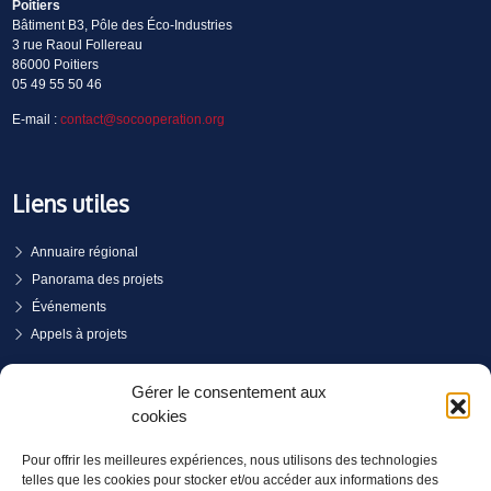
Poitiers
Bâtiment B3, Pôle des Éco-Industries
3 rue Raoul Follereau
86000 Poitiers
05 49 55 50 46
E-mail :
contact@socooperation.org
Liens utiles
Annuaire régional
Panorama des projets
Événements
Appels à projets
PRENDRE RENDEZ-VOUS
Gérer le consentement aux
cookies
Pour offrir les meilleures expériences, nous utilisons des technologies
telles que les cookies pour stocker et/ou accéder aux informations des