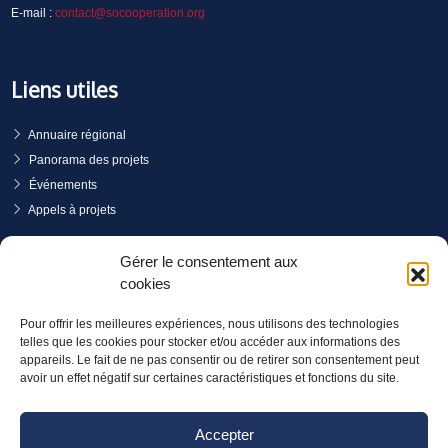
E-mail :
contact@socooperation.org
Liens utiles
Annuaire régional
Panorama des projets
Événements
Appels à projets
PRENDRE RENDEZ-VOUS
Gérer le consentement aux
cookies
Pour offrir les meilleures expériences, nous utilisons des technologies
telles que les cookies pour stocker et/ou accéder aux informations des
appareils. Le fait de ne pas consentir ou de retirer son consentement peut
avoir un effet négatif sur certaines caractéristiques et fonctions du site.
Accepter