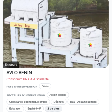
En cours
AVLO BENIN
Consortium UNIGAIA Solidarité
Bénin
PAYS D’INTERVENTION
Action sociale
SECTEURS D’INTERVENTION
Croissance économique emploi
Déchets
Eau - Assainissement
Éducation
Égalité H-F
2 de plus