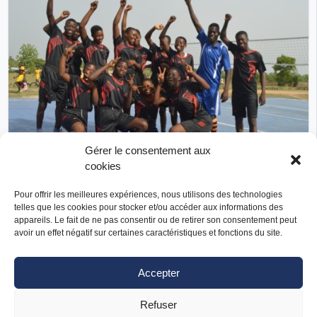
Gérer le consentement aux
Réalisé
cookies
SporTICs pour les jeunes de la région des plateaux
Pour offrir les meilleures expériences, nous utilisons des technologies
au Togo
telles que les cookies pour stocker et/ou accéder aux informations des
Young Talent, Build By Sport
appareils. Le fait de ne pas consentir ou de retirer son consentement peut
avoir un effet négatif sur certaines caractéristiques et fonctions du site.
Togo
PAYS D’INTERVENTION
Égalité H-F
Justice-Paix
Sport
SECTEURS D’INTERVENTION
Accepter
Agence des micro-projets
FINANCEUR NATIONAL
Refuser
Autre financeur : Programme Sport en Commun