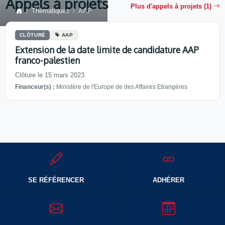
Appels à projets
Plus d'appels à projets (1)
Thématiques
AAP
CLÔTURÉ
AAP
Extension de la date limite de candidature AAP
franco-palestien
Clôture le 15 mars 2023
Financeur(s) :
Ministère de l'Europe de des Affaires Etrangères
SE RÉFÉRENCER
ADHÉRER