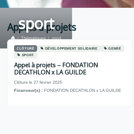
sport
Appels à projets
Thématiques
sport
CLÔTURÉ
DÉVELOPPEMENT SOLIDAIRE
GENRE
SPORT
Appel à projets – FONDATION
DECATHLON x LA GUILDE
Clôture le 27 février 2025
Financeur(s) :
FONDATION DECATHLON x LA GUILDE