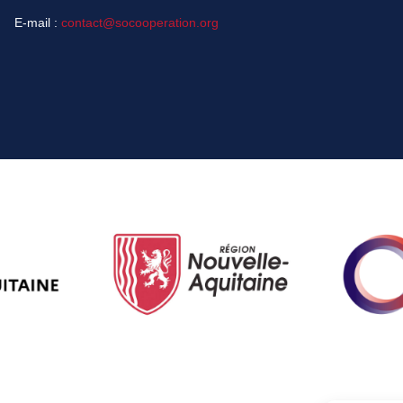
E-mail :
contact@socooperation.org