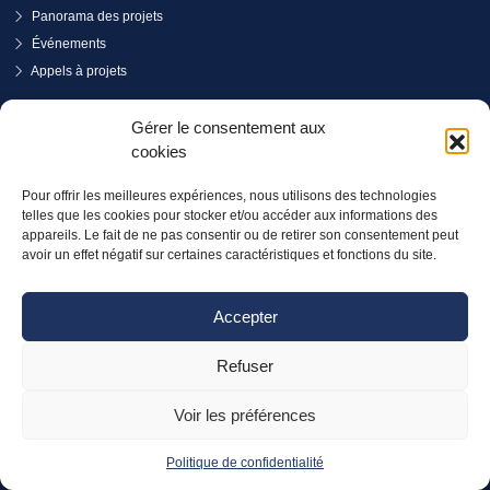
Panorama des projets
Événements
Appels à projets
PRENDRE RENDEZ-VOUS
Gérer le consentement aux
cookies
Pour offrir les meilleures expériences, nous utilisons des technologies
telles que les cookies pour stocker et/ou accéder aux informations des
appareils. Le fait de ne pas consentir ou de retirer son consentement peut
avoir un effet négatif sur certaines caractéristiques et fonctions du site.
Accepter
Refuser
Voir les préférences
© SO Coopération 2026 - Tous droits réservés
Politique de confidentialité
Réalisation :
La Luciole Digitale