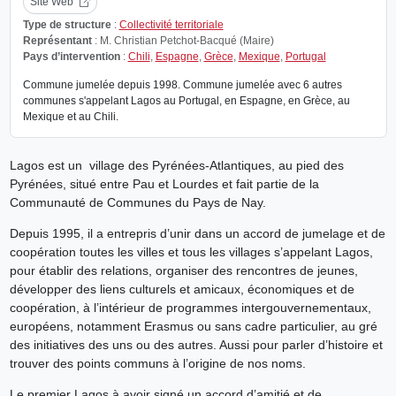
Site Web
Type de structure
:
Collectivité territoriale
Représentant
: M. Christian Petchot-Bacqué (Maire)
Pays d’intervention
:
Chili
,
Espagne
,
Grèce
,
Mexique
,
Portugal
Commune jumelée depuis 1998. Commune jumelée avec 6 autres
communes s'appelant Lagos au Portugal, en Espagne, en Grèce, au
Mexique et au Chili.
Lagos est un village des Pyrénées-Atlantiques, au pied des
Pyrénées, situé entre Pau et Lourdes et fait partie de la
Communauté de Communes du Pays de Nay.
Depuis 1995, il a entrepris d’unir dans un accord de jumelage et de
coopération toutes les villes et tous les villages s’appelant Lagos,
pour établir des relations, organiser des rencontres de jeunes,
développer des liens culturels et amicaux, économiques et de
coopération, à l’intérieur de programmes intergouvernementaux,
européens, notamment Erasmus ou sans cadre particulier, au gré
des initiatives des uns ou des autres. Aussi pour parler d’histoire et
trouver des points communs à l’origine de nos noms.
Le premier Lagos à avoir signé un accord d’amitié et de