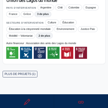
Union des Lagos du monde
Argentine
Chili
Colombie
Espagne
PAYS D’INTERVENTION
France
Grèce
3 de plus
Culture
Éducation
SECTEURS D’INTERVENTION
Éducation à la citoyenneté mondiale
Environnement
Justice-Paix
Mobilité – Volontariat
2 de plus
Autre financeur : Association des amis des Lagos du monde
PLUS DE PROJETS (1)