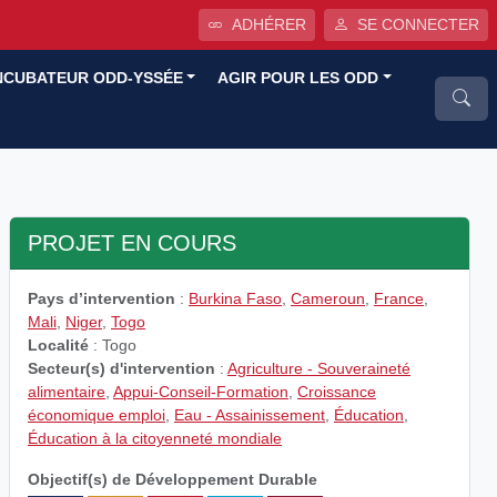
ADHÉRER
SE CONNECTER
NCUBATEUR ODD-YSSÉE
AGIR POUR LES ODD
PROJET EN COURS
Pays d’intervention
:
Burkina Faso
,
Cameroun
,
France
,
Mali
,
Niger
,
Togo
Localité
: Togo
Secteur(s) d'intervention
:
Agriculture - Souveraineté
alimentaire
,
Appui-Conseil-Formation
,
Croissance
économique emploi
,
Eau - Assainissement
,
Éducation
,
Éducation à la citoyenneté mondiale
Objectif(s) de Développement Durable