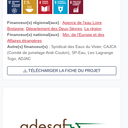
Financeur(s) régional(aux)
:
Agence de l'eau Loire
Bretagne
,
Département des Deux-Sèvres
,
La région
Financeur(s) national(aux)
:
Min. de l’Europe et des
Affaires étrangères
Autre(s) financeur(s)
: Syndicat des Eaux du Vivier, CAJCA
(Comité de jumelage Anié-Coulon), SP-Eau, Leo Lagrange
Togo, ADJAC
TÉLÉCHARGER LA FICHE DU PROJET