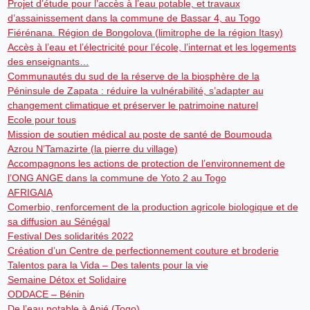
Projet d’étude pour l’accès à l’eau potable, et travaux
d’assainissement dans la commune de Bassar 4, au Togo
Fiérénana. Région de Bongolova (limitrophe de la région Itasy)
Accès à l’eau et l’électricité pour l’école, l’internat et les logements
des enseignants…
Communautés du sud de la réserve de la biosphère de la
Péninsule de Zapata : réduire la vulnérabilité, s’adapter au
changement climatique et préserver le patrimoine naturel
Ecole pour tous
Mission de soutien médical au poste de santé de Boumouda
Azrou N’Tamazirte (la pierre du village)
Accompagnons les actions de protection de l’environnement de
l’ONG ANGE dans la commune de Yoto 2 au Togo
AFRIGAIA
Comerbio, renforcement de la production agricole biologique et de
sa diffusion au Sénégal
Festival Des solidarités 2022
Création d’un Centre de perfectionnement couture et broderie
Talentos para la Vida – Des talents pour la vie
Semaine Détox et Solidaire
ODDACE – Bénin
De l’eau potable à Anié (Togo)