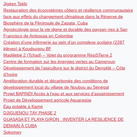
Jigéen Tekki
Restauration des écosystèmes côtiers et résilience communautaire
face aux effets du changement climatique dans la Réserve de
Biosphère de la Péninsule de Zapata, Cuba
Agroécologie pour la vie digne et durable des paysan·nes à San
Francisco de Antioquia en Colombie
Création d’une infirmerie au sein d’un complexe scolaire (2287
élèves) à Koudougou BF
Madjilebé 2 (Tchad) – Volet du programme RésiSTerre 2
Centre de formation sur les énergies vertes au Cameroun
Développement de l’apiculture sur le district du Dengélé – Côte
d’Ivoire
Amélioration durable et décarbonée des conditions de
développement local du village de Noubou au Sénégal
Projet BAPINDI Accès à l’eau et aux services d’assainissement
Projet de Développement agricole Aguaragüe
Eau potable à Kamé
DJIGUENOU TAY PHASE 2
GUASASA ET PLAYA GIRON : INVENTER LA RESILIENCE DE
DEMAIN À CUBA
Sokomey