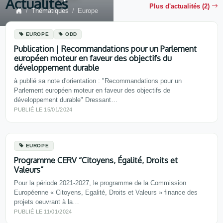
Actualités
Plus d'actualités (2)
Thématiques
Europe
EUROPE
ODD
Publication | Recommandations pour un Parlement
européen moteur en faveur des objectifs du
développement durable
à publié sa note d'orientation : "Recommandations pour un
Parlement européen moteur en faveur des objectifs de
développement durable" Dressant…
PUBLIÉ LE 15/01/2024
EUROPE
Programme CERV “Citoyens, Égalité, Droits et
Valeurs”
Pour la période 2021-2027, le programme de la Commission
Européenne « Citoyens, Egalité, Droits et Valeurs » finance des
projets oeuvrant à la…
PUBLIÉ LE 11/01/2024